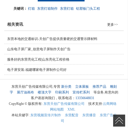
关键词：
灯箱
东营灯箱制作
东营灯箱
铝塑板门头工程
相关资讯
更多>>
东营本地的交通标识-天创广告提供质量硬的交通警示牌材料
山东电子屏厂家_创意电子屏制作天创广告
服务好的东营亮化工程|山东亮化工程价格
电子屏安装-福建哪家电子屏制作公司好
东营天创广告传媒有限公司,专营
新分类
立体展板
推荐产品
雕刻
字
展厅油画布
楼顶大字
印刷系列
宣传栏系列
等业务,有意向的
客户请咨询我们，联系电话：
13356648831
CopyRight © 版权所有:
东营天创广告传媒有限公司
技术支持:
云商网络
网站地图
XML
本站关键字:
东营视频宣传片制作
东营配音
东营播音
东营广告公
司