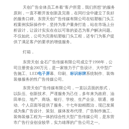
天创广告全体员工本着“客户所需，我们所想”的服务
原则，一直不断开发创新及完善，在同行业中建立了良好
的服务口碑。东营天创广告传媒有限公司在铝塑板门头工
程案例实际操作中，坚持为客户量身打造，站在市场上分
析设计，让设计实实在在以可靠的姿态为客户解决问题。
不仅如此，公司为完善铝塑板门头工程，还专门为客户提
供了满足客户的要求的增值服务。
灯箱，
东营天创.金石广告传媒有限公司成立于1998年，公
司注册资金200万元，是一家致力于广告设计、大中型广
告施工、LED
电子屏
幕、印刷、
标识标牌
系统制作、装饰
装修服务的性广告传媒公司。
东营天创广告传媒有限公司，一直以店面的形式，
以队伍、创新技术、严谨服务为己任，多年来为政府、油
田单位、地产、商场、银行、学校、生产企业、联通、移
动、个人店面等提供了服务。十七年励精图治，现已发展
成为集广告设计、策划、媒体发布代理、广告制作施工、
装饰装修工程为一体的综合性大型广告传媒公司，是东营
市广告行业创业较早，实力雄厚的广告公司之一。