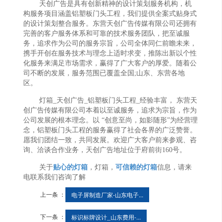
天创广告是具有创新精神的设计策划服务机构，机
构服务项目涵盖铝塑板门头工程，我们提供全案式贴身式
的设计策划整合服务。东营天创广告传媒有限公司还拥有
完善的客户服务体系和可靠的技术服务团队，把至诚服
务，追求作为公司的服务宗旨，公司全体同仁前瞻未来，
携手开创在服务技术与理念上适时求变，推陈出新以个性
化服务来满足市场需求，赢得了广大客户的厚爱。随着公
司不断的发展，服务范围已覆盖全国;山东、东营各地
区。
灯箱_天创广告_铝塑板门头工程_经验丰富， 东营天
创广告传媒有限公司本着以至诚服务，追求为宗旨，作为
公司发展的根本理念。以 “创意至尚，如影随形”为经营理
念，铝塑板门头工程的服务赢得了社会各界的广泛赞誉。
愿我们团结一致，共同发展。欢迎广大客户前来参观、咨
询、洽谈合作业务，天创广告地址位于府前街160号。
关于
贴心的灯箱
，灯箱，
可信赖的灯箱
信息，请来
电联系我们咨询了解
上一条 ：
电子屏制造厂家-山东电子...
下一条 ：
标识标牌设计_山东费用-...