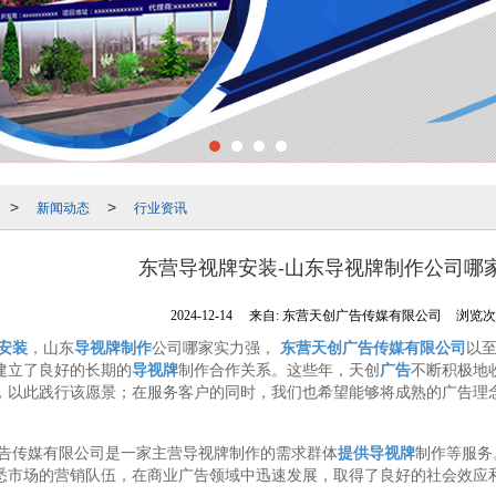
新闻动态
行业资讯
>
>
东营导视牌安装-山东导视牌制作公司哪
2024-12-14
来自:
东营天创广告传媒有限公司
浏览次数
安装
，山东
导视牌制作
公司哪家实力强，
东营天创广告传媒有限公司
以
建立了良好的长期的
导视牌
制作合作关系。这些年，天创
广告
不断积极地
，以此践行该愿景；在服务客户的同时，我们也希望能够将成熟的广告理
。
告传媒有限公司是一家主营导视牌制作的需求群体
提供导视牌
制作等服务
悉市场的营销队伍，在商业广告领域中迅速发展，取得了良好的社会效应