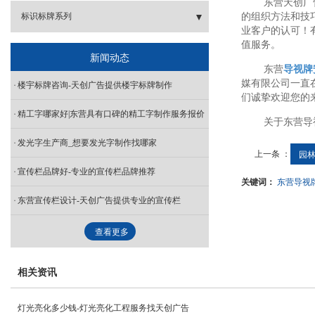
东营天创广
- 精工字
标识标牌系列
的组织方法和技
业客户的认可！有
值服务。
- 冲孔大字
- 楼宇牌
新闻动态
东营
导视牌
- 交通标识
媒有限公司一直
楼宇标牌咨询-天创广告提供楼宇标牌制作
们诚挚欢迎您的
- 导向导视牌
精工字哪家好|东营具有口碑的精工字制作服务报价
关于东营导
发光字生产商_想要发光字制作找哪家
上一条 ：
园林
宣传栏品牌好-专业的宣传栏品牌推荐
关键词：
东营导视
东营宣传栏设计-天创广告提供专业的宣传栏
查看更多
相关资讯
灯光亮化多少钱-灯光亮化工程服务找天创广告