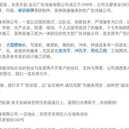
安装，东营天创.金石广告传媒有限公司成立于1998年，公司注册资金2
幕、印刷、
标识标牌
系统制作、装饰装修服务的性广告传媒公司。
媒有限公司，一直以店面的形式，以队伍、创新技术、严谨服务为己任，
、学校、生产企业、联通、移动、个人店面等提供了的服务。十七年励精
作施工、装饰装修工程为一体的综合性大型广告传媒公司，是东营市广告
全，
大型喷绘
机、写真机、吸塑机、雕刻机、冲床、焊接设备等一应俱全。
了、化、超低价的服务，尤其是在
发光字
、
冲孔字
、
亮化工程
、工地围挡
方面具有丰富的设计施工经验。
传媒深知企业的创业与发展离不开客户的信任、支持与厚爱。公司感恩客
我的责任，我们一直在努力中。
德，德行天下”的宗旨，以“金石相伴 成功无限”为服务理念，始终把“诚
！
的拓展.有天创就有您明天的蒸蒸日上。愿我们共携双手，共创辉煌!
媒有限公司 一店地址：东营市东营区八分场商业街
府前街160号