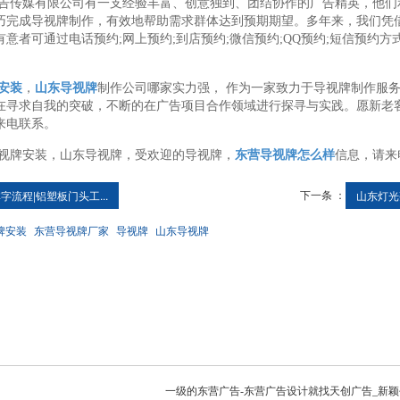
告传媒有限公司有一支经验丰富、创意独到、团结协作的广告精英，他们
巧完成导视牌制作，有效地帮助需求群体达到预期期望。多年来，我们凭
意者可通过电话预约;网上预约;到店预约;微信预约;QQ预约;短信预约
安装
，
山东导视牌
制作公司哪家实力强， 作为一家致力于导视牌制作服
在寻求自我的突破，不断的在广告项目合作领域进行探寻与实践。愿新老
来电联系。
视牌安装，山东导视牌，受欢迎的导视牌，
东营导视牌怎么样
信息，请来
下一条 ：
字流程|铝塑板门头工...
山东灯光亮
牌安装
东营导视牌厂家
导视牌
山东导视牌
一级的东营广告-东营广告设计就找天创广告_新