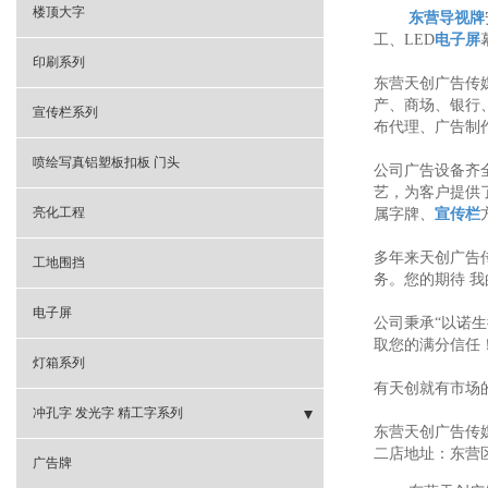
楼顶大字
东营导视牌
工、LED
电子屏
印刷系列
东营天创广告传
产、商场、银行
宣传栏系列
布代理、广告制
喷绘写真铝塑板扣板 门头
公司广告设备齐
艺，为客户提供
亮化工程
属字牌、
宣传栏
多年来天创广告
工地围挡
务。您的期待 
电子屏
公司秉承“以诺生
取您的满分信任
灯箱系列
有天创就有市场
冲孔字 发光字 精工字系列
东营天创广告传
二店地址：东营区
- 精工发光字
广告牌